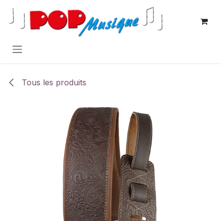
Se rendre au contenu
Tous les produits