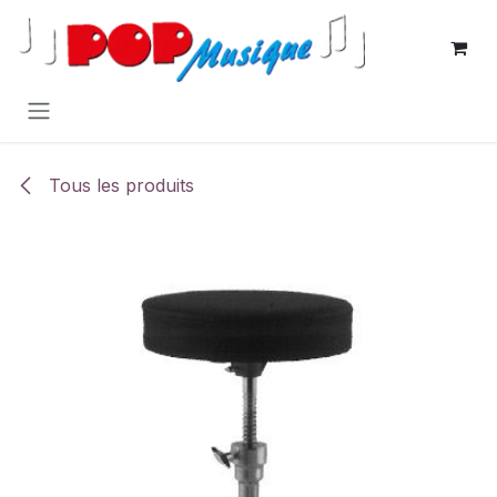
Se rendre au contenu
Tous les produits