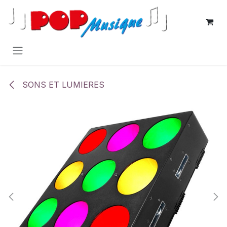
Se rendre au contenu
SONS ET LUMIERES