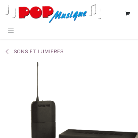
Se rendre au contenu
SONS ET LUMIERES