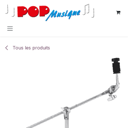
Se rendre au contenu
Tous les produits