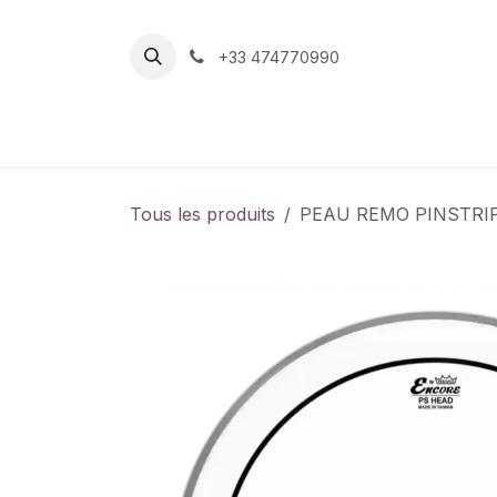
Se rendre au contenu
+33 474770990
Page d'accueil
Boutique
Contactez-nou
Tous les produits
PEAU REMO PINSTRI