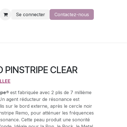
Se connecter
Contactez-nous
 PINSTRIPE CLEAR
ILLEE
ripe®
est fabriquée avec 2 plis de 7 millième
Un agent réducteur de résonance est
lis sur le bord externe, après le cercle noir
instripe Remo, pour atténuer les fréquences
résonance. Cette peau produit une sonorité
fonde. Idéale pour la Pop, le Rock, le Metal