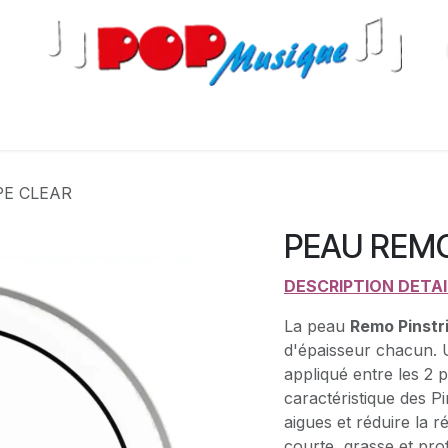
s
PE CLEAR
PEAU REMO
​DESCRIPTION DETA
La peau
Remo Pinst
d'épaisseur chacun. 
appliqué entre les 2 p
caractéristique des P
aigues et réduire la 
courte, grasse et pro