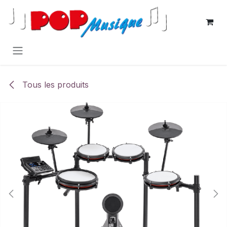
Se rendre au contenu
Tous les produits