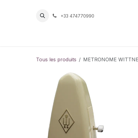
Se rendre au contenu
+33 474770990
Page d'accueil
Boutique
Contactez-nou
Tous les produits
METRONOME WITTNE