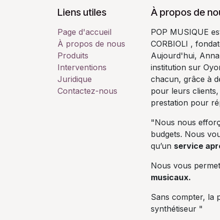
Liens utiles
À propos de no
Page d'accueil
POP MUSIQUE est u
À propos de nous
CORBIOLI , fondate
Produits
Aujourd'hui, Annab
Interventions
institution sur Oy
Juridique
chacun, grâce à de
Contactez-nous
pour leurs clients,
prestation pour r
"Nous nous efforç
budgets. Nous vo
qu’un
service apr
Nous vous perme
musicaux.
Sans compter, la p
synthétiseur "