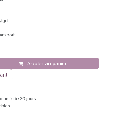
ylgut
ransport
Ajouter au panier
ant
mboursé de 30 jours
rables