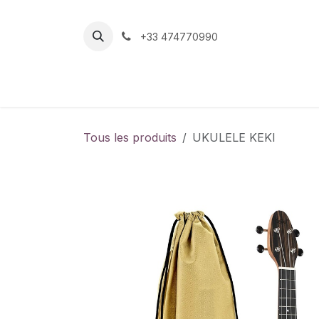
Se rendre au contenu
+33 474770990
Page d'accueil
Boutique
Contactez-nou
Tous les produits
UKULELE KEKI