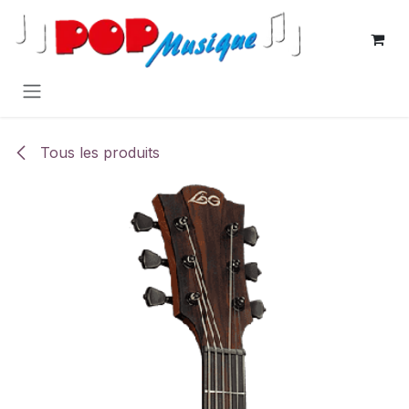
Se rendre au contenu
Tous les produits