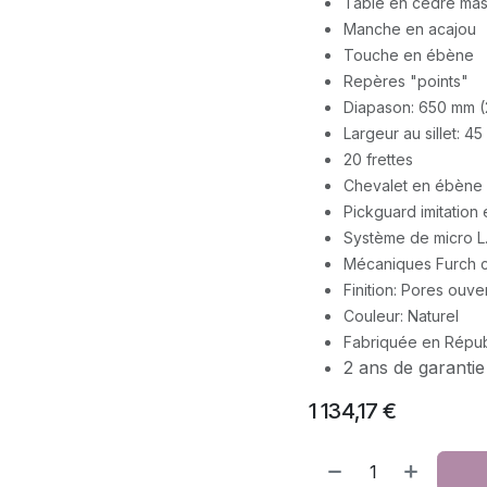
Table en cèdre mas
Manche en acajou
Touche en ébène
Repères "points"
Diapason: 650 mm (
Largeur au sillet: 4
20 frettes
Chevalet en ébène
Pickguard imitation 
Système de micro L
Mécaniques Furch 
Finition: Pores ouve
Couleur: Naturel
Fabriquée en Répu
2 ans de garantie
1 134,17
€