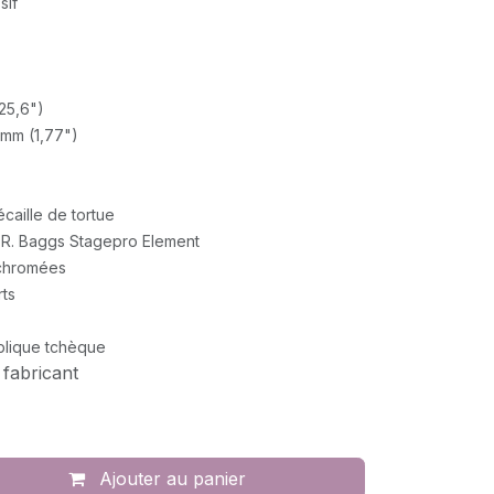
sif
25,6")
5 mm (1,77")
écaille de tortue
.R. Baggs Stagepro Element
chromées
rts
blique tchèque
 fabricant
Ajouter au panier