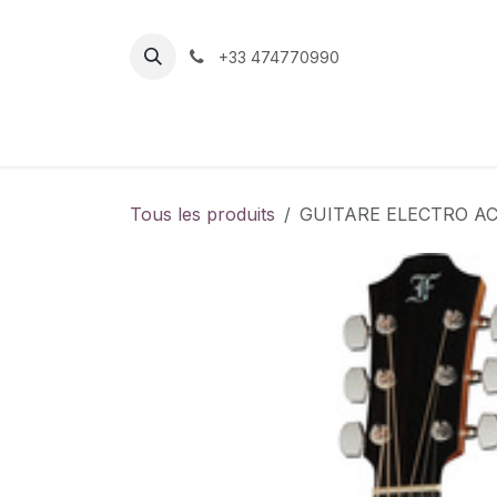
Se rendre au contenu
+33 474770990
Page d'accueil
Boutique
Contactez-nou
Tous les produits
GUITARE ELECTRO A