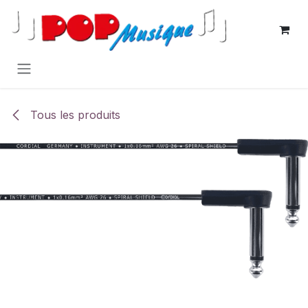
Se rendre au contenu
Tous les produits