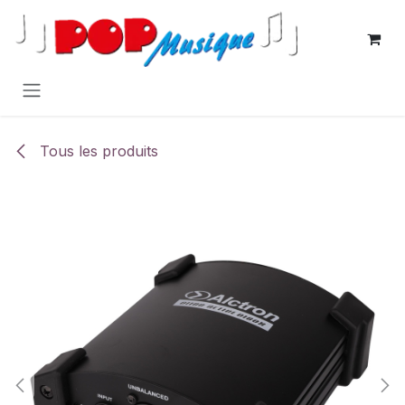
Se rendre au contenu
Tous les produits