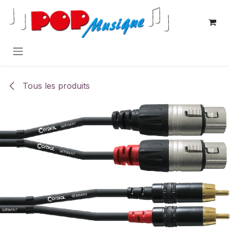
Se rendre au contenu
Tous les produits