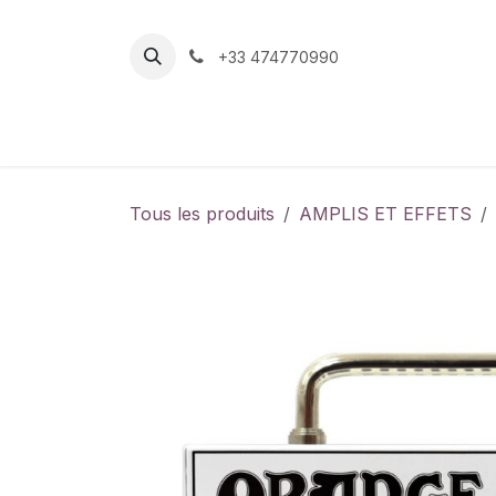
Se rendre au contenu
+33 474770990
Page d'accueil
Boutique
Contactez-nou
Tous les produits
AMPLIS ET EFFETS