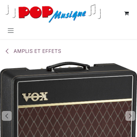
Se rendre au contenu
AMPLIS ET EFFETS