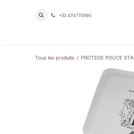
Se rendre au contenu
+33 474770990
Page d'accueil
Boutique
Contactez-nou
Tous les produits
PROTEGE POUCE ST