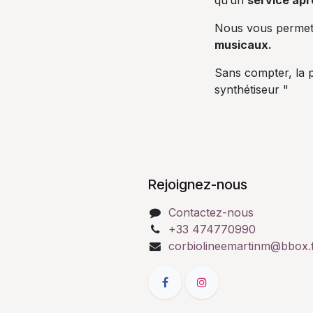
qu’un
service apr
Nous vous perme
musicaux.
Sans compter, la p
synthétiseur "
Rejoignez-nous
Contactez-nous
+33 474770990
corbiolineemartinm@bbox.