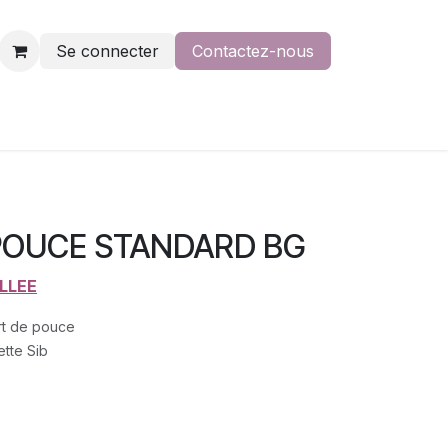
Se connecter
Contactez-nous
POUCE STANDARD BG
LLEE
rt de pouce
ette Sib