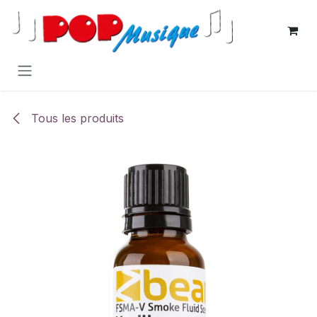
Se rendre au contenu
Tous les produits